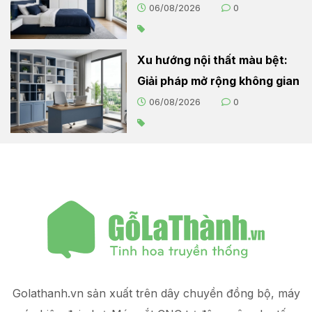
sống hiện đại
06/08/2026
0
Xu hướng nội thất màu bệt:
Giải pháp mở rộng không gian
06/08/2026
0
Golathanh.vn sản xuất trên dây chuyền đồng bộ, máy