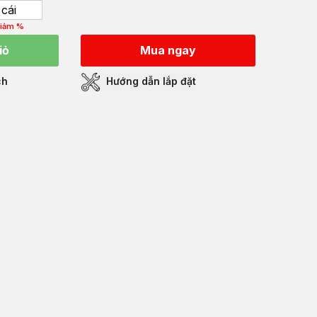
cái
iảm %
iỏ
Mua ngay
ch
Hướng dẫn lắp đặt