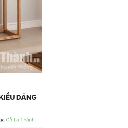
 KIỂU DÁNG
của
Gỗ La Thành
.