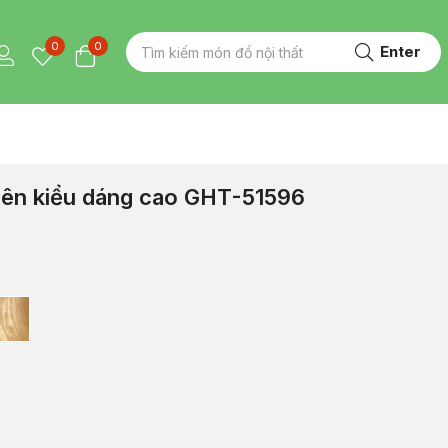
0
0
Enter
hiên kiểu dáng cao GHT-51596