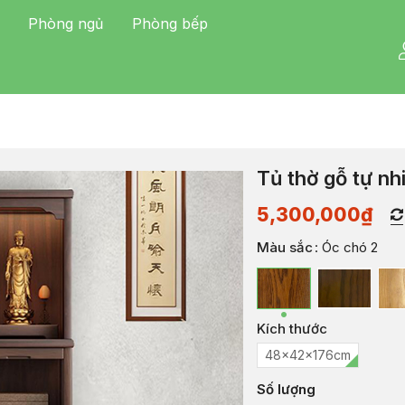
Phòng ngủ
Phòng bếp
Tủ thờ gỗ tự n
5,300,000
₫
Màu sắc
: Óc chó 2
Kích thước
48x42x176cm
Số lượng