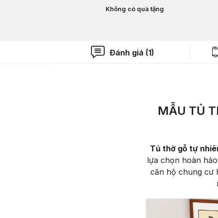
Không có quà tặng
Đánh giá (1)
MẪU TỦ T
Tủ thờ gỗ tự nhiê
lựa chọn hoàn hảo 
căn hộ chung cư 