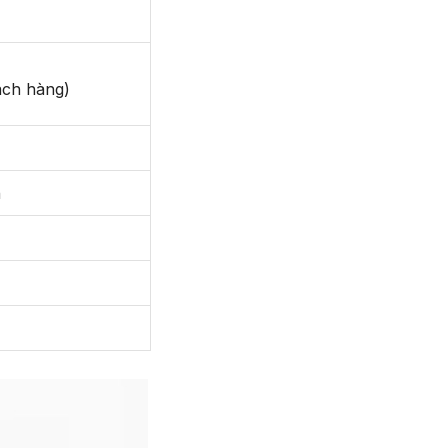
ách hàng)
h