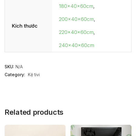
180x40x60cm
,
200x40x60cm
,
Kích thước
220x40x60cm
,
240x40x60cm
SKU:
N/A
Category:
Kệ tivi
Related products