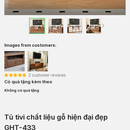
Images from customers:
2
customer reviews
5.00
2
trên 5 dựa
Có quà tặng kèm theo
trên
đánh giá
Không có quà tặng
Tủ tivi chất liệu gỗ hiện đại đẹp
GHT-433