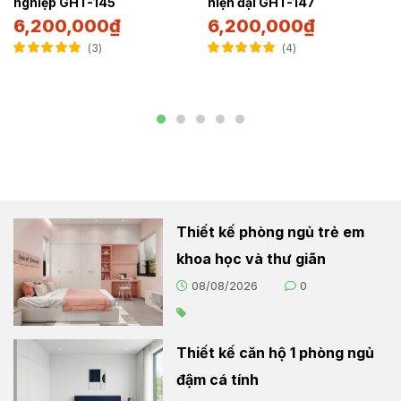
nghiệp GHT-145
hiện đại GHT-147
6,200,000
₫
6,200,000
₫
3
4
Được xếp hạng
Được xếp hạng
5.00
5 sao
5.00
5 sao
Thiết kế phòng ngủ trẻ em
khoa học và thư giãn
08/08/2026
0
Thiết kế căn hộ 1 phòng ngủ
đậm cá tính