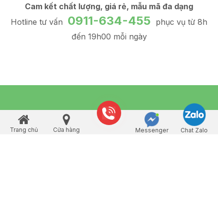
Cam kết chất lượng, giá rẻ, mẫu mã đa dạng
0911-634-455
Hotline tư vấn
phục vụ từ 8h
đến 19h00 mỗi ngày
Thông tin liên hệ
Trang chủ
Cửa hàng
Messenger
Chat Zalo
Gọi điện
Tòa 789 Hoàng Quốc Việt, Cầu Giấy, Hà Nội
KCN Phú Minh, Bắc Từ Liêm, Hà Nội
296 Thạnh Xuân 52, Q12, TP.HCM
49B Bình Chiểu, Thủ Đức, TP.HCM
Hotline: 0911-634-455 (Zalo)