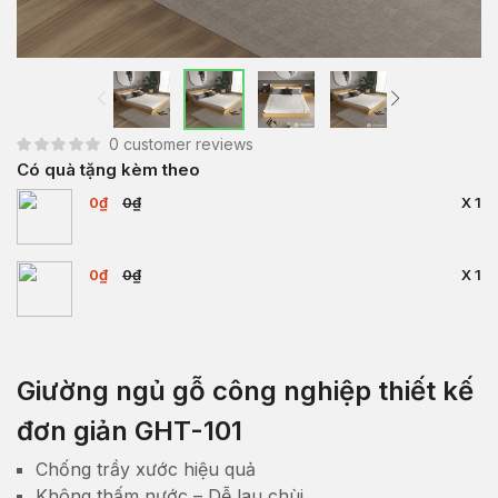
0
customer reviews
Có quà tặng kèm theo
0₫
0₫
X 1
0₫
0₫
X 1
Giường ngủ gỗ công nghiệp thiết kế
đơn giản GHT-101
Chống trầy xước hiệu quả
Không thấm nước – Dễ lau chùi