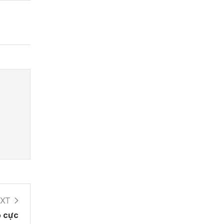
XT
ỏ cực