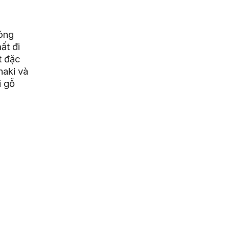
óng
ất đi
t đặc
haki và
i gỗ