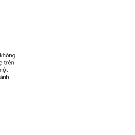
 không
ẹ trên
 một
hánh