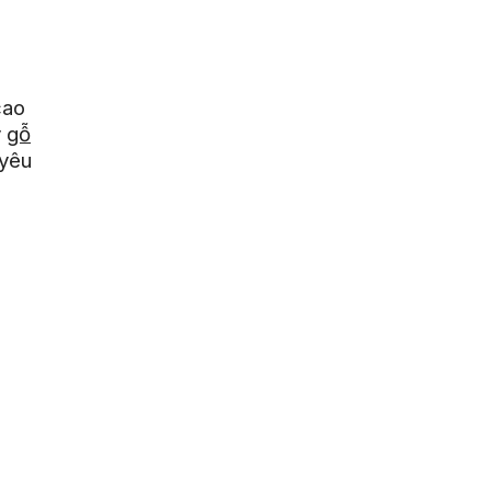
cao
y
gỗ
 yêu