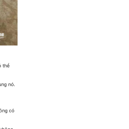
ó thể
ùng nó.
hông có