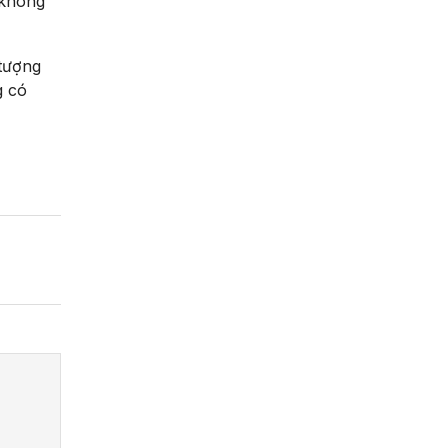
 không
 tượng
g có