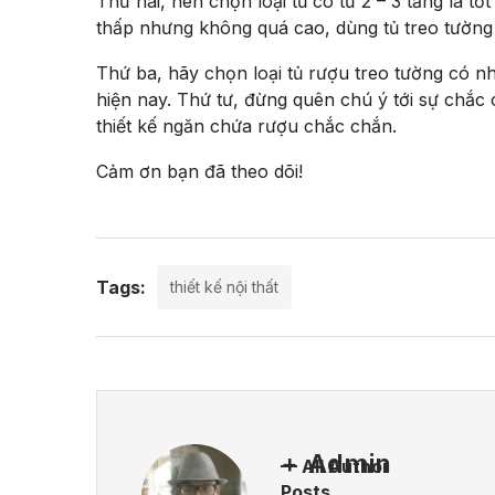
Thứ hai, nên chọn loại tủ có từ 2 – 3 tầng là t
thấp nhưng không quá cao, dùng tủ treo tường 
Thứ ba, hãy chọn loại tủ rượu treo tường có nh
hiện nay. Thứ tư, đừng quên chú ý tới sự chắc 
thiết kế ngăn chứa rượu chắc chắn.
Cảm ơn bạn đã theo dõi!
Tags:
thiết kế nội thất
Admin
All Author
Posts