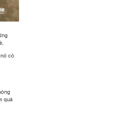
hững
è.
 nó có
hòng
m quá